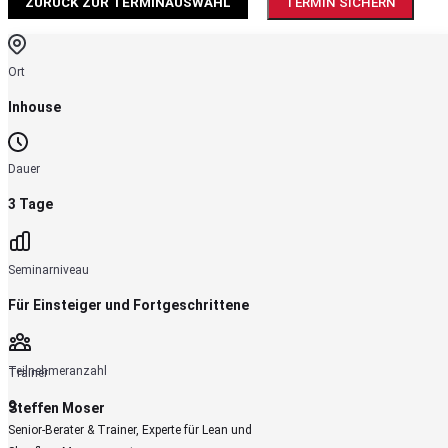
ZURÜCK ZUR TERMINAUSWAHL
TERMIN SICHERN
Ort
Inhouse
Dauer
3 Tage
Seminarniveau
Für
Einsteiger
und
Fortgeschrittene
Teilnehmeranzahl
Trainer
9
Steffen Moser
Senior-Berater & Trainer, Experte für Lean und