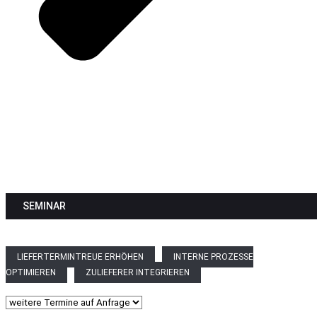
Supply Chain
Management
SEMINAR
Den Überblick gewinnen: Mit Supply Chain Management wirksam de
Chaos begegnen und heute wissen, was morgen fehlt.
LIEFERTERMINTREUE ERHÖHEN
INTERNE PROZESSE
OPTIMIEREN
ZULIEFERER INTEGRIEREN
Seminartermine auswählen
*