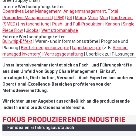
Green Supply Chain
Interne Wertschöpfungsketten
Operatives Lean Management
,
Anlagenmanagement
,
Total
Productive Management (TPM)
|
5S
|
Muda
,
Mura
,
Muri
|
Rüstzeiten
(SMED)
|
Instandhaltung
|
Push- und Pull-Produktion
|
Kanban
|
Single
Piece Flow
|
Jidoka
|
Wertstromanalyse
Externe Wertschöpfungsketten
Bullwhip-Effekt
| Waren- und Informationsströme | Prognose und
Planung |
Bestellmengenkonzepte
|
Lagerkonzepte
(z. B.
Vendor-
managed Inventory
) |
Vertragsgestaltung
| Überblick zu IT-Lösungen
Unser Intensivseminar richtet sich an Fach- und
Führungskräfte
aus dem Umfeld von Supply Chain
Management: Einkauf,
Intralogistik, Distribution,
Versand … Auch Experten aus anderen
Operational-
Excellence-Bereichen profitieren von der
Methoden
vermittlung.
Wir richten unser Angebot ausschließlich an die
produzierende
Industrie und produktionsnahe Bereiche.
FOKUS PRODUZIERENDE INDUSTRIE
Für idealen Erfahrungsaustausch