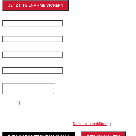
JETZT TEILNAHME SICHERN
Ihr Name und Vorname
*
Unternehmen
*
Ihre E-Mail-Adresse
*
Ihre Telefonnummer
*
Ihre Mitteilung
Mit dem Absenden des Kontaktformulars erklären Sie sich damit
einverstanden, dass Ihre Daten zur DSGVO-konformen Bearbeitung Ihres
Anliegens verwendet werden (Weitere Informationen und
Widerrufshinweise finden Sie in der
Datenschutzerklärung)
.