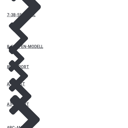
7-38-55-REGEL
8-STUFEN-MODELL
8D-REPORT
A/B TEST
A3-REPORT
ABC-ANALYSE