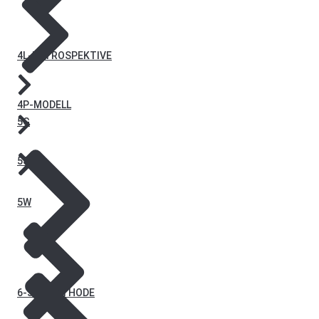
4L-RETROSPEKTIVE
4P-MODELL
5G
5S
5W
6-3-5-METHODE