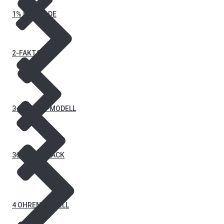
1% METHODE
2-FAKTOREN
3-PHASEN-MODELL
360°-FEEDBACK
4 OHREN MODELL