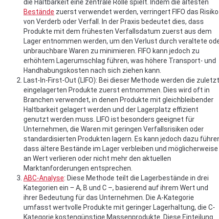
die Haltbarkeit eine zentrale Rolle spielt. Indem die ältesten
Bestände
zuerst verwendet werden, verringert FIFO das Risiko
von Verderb oder Verfall. In der Praxis bedeutet dies, dass
Produkte mit dem frühesten Verfallsdatum zuerst aus dem
Lager entnommen werden, um den Verlust durch veraltete od
unbrauchbare Waren zu minimieren. FIFO kann jedoch zu
erhöhtem Lagerumschlag führen, was höhere Transport- und
Handhabungskosten nach sich ziehen kann.
Last-In-First-Out (LIFO): Bei dieser Methode werden die zuletz
eingelagerten Produkte zuerst entnommen. Dies wird oft in
Branchen verwendet, in denen Produkte mit gleichbleibender
Haltbarkeit gelagert werden und der Lagerplatz effizient
genutzt werden muss. LIFO ist besonders geeignet für
Unternehmen, die Waren mit geringen Verfallsrisiken oder
standardisierten Produkten lagern. Es kann jedoch dazu führe
dass ältere Bestände im Lager verbleiben und möglicherweise
an Wert verlieren oder nicht mehr den aktuellen
Marktanforderungen entsprechen.
ABC-Analyse
: Diese Methode teilt die Lagerbestände in drei
Kategorien ein – A, B und C –, basierend auf ihrem Wert und
ihrer Bedeutung für das Unternehmen. Die A-Kategorie
umfasst wertvolle Produkte mit geringer Lagerhaltung, die C-
Kategorie kostengünstige Massenprodukte. Diese Einteilung