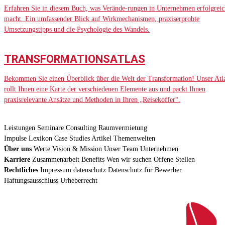
Erfahren Sie in diesem Buch, was Verände-rungen in Unternehmen erfolgreic
macht. Ein umfassender Blick auf Wirkmechanismen, praxiserprobte
Umsetzungstipps und die Psychologie des Wandels.
TRANSFORMATIONSATLAS
Bekommen Sie einen Überblick über die Welt der Transformation! Unser Atl
rollt Ihnen eine Karte der verschiedenen Elemente aus und packt Ihnen
praxisrelevante Ansätze und Methoden in Ihren „Reisekoffer“.
Leistungen
Seminare
Consulting
Raumvermietung
Impulse
Lexikon
Case Studies
Artikel
Themenwelten
Über uns
Werte
Vision & Mission
Unser Team
Unternehmen
Karriere
Zusammenarbeit
Benefits
Wen wir suchen
Offene Stellen
Rechtliches
Impressum
datenschutz
Datenschutz für Bewerber
Haftungsausschluss
Urheberrecht