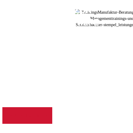
HILFE ZUR
SELBSTHILFE
Trainings und Beratung
Alles, was Sie zum Überleben in der Industrie brauchen
Wir trainieren Sie, damit Sie die Veränderung Ihres
Unternehmens zum Erfolg führen. Unser Team mit
über 20 Jahren Erfahrung in Operational Excellence
und Transformation macht Sie fit: Erfolgserprobte
Methoden und Befähigung in Seminaren, Workshops,
Inhouse-Trainings und Projektbegleitung.
ERFAHREN SIE MEHR