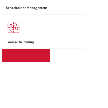
Stakeholder Management
Teamentwicklung
JETZT BEDARFE KLÄREN
„Mit Sicherheit und Klarheit Excellence-
Transformationen zum Erfolg führen –
das ist, worin wir Sie und Ihr Unternehmen
unterstützen.“