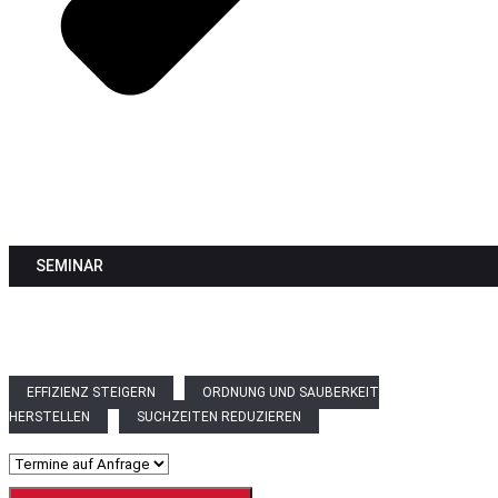
5S-Methode
SEMINAR
Verschwendungen eliminieren: In 5 einfachen Schritten zu
Übersichtlichkeit, Struktur und klaren Abläufen. Egal ob in der
Produktion oder Administration: die 5S-Methode ist Ihr Quick Win für
mehr Effizienz.
EFFIZIENZ STEIGERN
ORDNUNG UND SAUBERKEIT
HERSTELLEN
SUCHZEITEN REDUZIEREN
Seminartermine auswählen
*