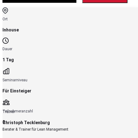
Ort
Inhouse
Dauer
1 Tag
Seminarniveau
Für
Einsteiger
Teilnehmeranzahl
Trainer
9
Christoph Tecklenburg
Berater & Trainer für Lean Management