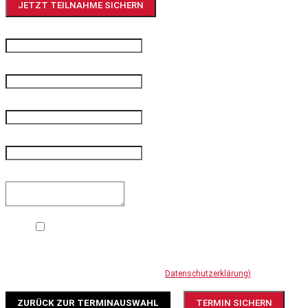
JETZT TEILNAHME SICHERN
Ihr Name und Vorname
*
Unternehmen
*
Ihre E-Mail-Adresse
*
Ihre Telefonnummer
*
Ihre Mitteilung
Mit dem Absenden des Kontaktformulars erklären Sie sich damit
einverstanden, dass Ihre Daten zur DSGVO-konformen Bearbeitung Ihres
Anliegens verwendet werden (Weitere Informationen und
Widerrufshinweise finden Sie in der
Datenschutzerklärung)
.
ZURÜCK ZUR TERMINAUSWAHL
TERMIN SICHERN