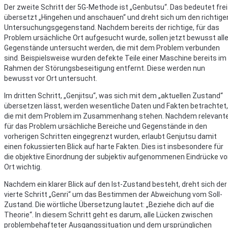
Der zweite Schritt der 5G-Methode ist „Genbutsu“. Das bedeutet frei
übersetzt „Hingehen und anschauen“ und dreht sich um den richtige
Untersuchungsgegenstand. Nachdem bereits der richtige, für das
Problem ursächliche Ort aufgesucht wurde, sollen jetzt bewusst all
Gegenstände untersucht werden, die mit dem Problem verbunden
sind. Beispielsweise wurden defekte Teile einer Maschine bereits im
Rahmen der Störungsbeseitigung entfernt. Diese werden nun
bewusst vor Ort untersucht.
Im dritten Schritt, „Genjitsu“, was sich mit dem „aktuellen Zustand“
übersetzen lässt, werden wesentliche Daten und Fakten betrachtet,
die mit dem Problem im Zusammenhang stehen. Nachdem relevante
für das Problem ursächliche Bereiche und Gegenstände in den
vorherigen Schritten eingegrenzt wurden, erlaubt Genjutsu damit
einen fokussierten Blick auf harte Fakten. Dies ist insbesondere für
die objektive Einordnung der subjektiv aufgenommenen Eindrücke vo
Ort wichtig.
Nachdem ein klarer Blick auf den Ist-Zustand besteht, dreht sich der
vierte Schritt „Genri“ um das Bestimmen der Abweichung vom Soll-
Zustand. Die wörtliche Übersetzung lautet: „Beziehe dich auf die
Theorie“. In diesem Schritt geht es darum, alle Lücken zwischen
problembehafteter Ausgangssituation und dem ursprünglichen