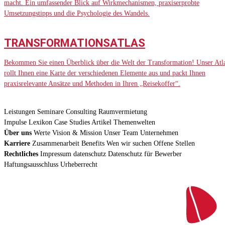
macht. Ein umfassender Blick auf Wirkmechanismen, praxiserprobte
Umsetzungstipps und die Psychologie des Wandels.
TRANSFORMATIONSATLAS
Bekommen Sie einen Überblick über die Welt der Transformation! Unser Atl
rollt Ihnen eine Karte der verschiedenen Elemente aus und packt Ihnen
praxisrelevante Ansätze und Methoden in Ihren „Reisekoffer“.
Leistungen
Seminare
Consulting
Raumvermietung
Impulse
Lexikon
Case Studies
Artikel
Themenwelten
Über uns
Werte
Vision & Mission
Unser Team
Unternehmen
Karriere
Zusammenarbeit
Benefits
Wen wir suchen
Offene Stellen
Rechtliches
Impressum
datenschutz
Datenschutz für Bewerber
Haftungsausschluss
Urheberrecht