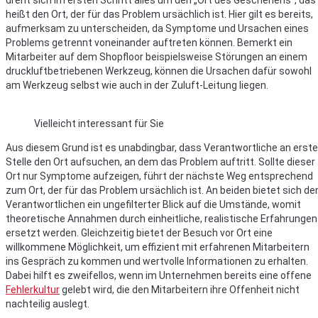
dreht sich im ersten Schritt alles um den „Ort des Geschehens“, das
heißt den Ort, der für das Problem ursächlich ist. Hier gilt es bereits,
aufmerksam zu unterscheiden, da Symptome und Ursachen eines
Problems getrennt voneinander auftreten können. Bemerkt ein
Mitarbeiter auf dem Shopfloor beispielsweise Störungen an einem
druckluftbetriebenen Werkzeug, können die Ursachen dafür sowohl
am Werkzeug selbst wie auch in der Zuluft-Leitung liegen.
Vielleicht interessant für Sie
Aus diesem Grund ist es unabdingbar, dass Verantwortliche an erste
Stelle den Ort aufsuchen, an dem das Problem auftritt. Sollte dieser
Ort nur Symptome aufzeigen, führt der nächste Weg entsprechend
zum Ort, der für das Problem ursächlich ist. An beiden bietet sich de
Verantwortlichen ein ungefilterter Blick auf die Umstände, womit
theoretische Annahmen durch einheitliche, realistische Erfahrungen
ersetzt werden. Gleichzeitig bietet der Besuch vor Ort eine
willkommene Möglichkeit, um effizient mit erfahrenen Mitarbeitern
ins Gespräch zu kommen und wertvolle Informationen zu erhalten.
Dabei hilft es zweifellos, wenn im Unternehmen bereits eine offene
Fehlerkultur
gelebt wird, die den Mitarbeitern ihre Offenheit nicht
nachteilig auslegt.