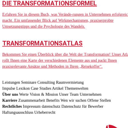
DIE TRANSFORMATIONSFORMEL
Erfahren Sie in diesem Buch, was Verände-rungen in Unternehmen erfolgreic
macht. Ein umfassender Blick auf Wirkmechanismen, praxiserprobte
Umsetzungstipps und die Psychologie des Wandels.
TRANSFORMATIONSATLAS
Bekommen Sie einen Überblick über die Welt der Transformation! Unser Atl
rollt Ihnen eine Karte der verschiedenen Elemente aus und packt Ihnen
praxisrelevante Ansätze und Methoden in Ihren „Reisekoffer“.
Leistungen
Seminare
Consulting
Raumvermietung
Impulse
Lexikon
Case Studies
Artikel
Themenwelten
Über uns
Werte
Vision & Mission
Unser Team
Unternehmen
Karriere
Zusammenarbeit
Benefits
Wen wir suchen
Offene Stellen
Rechtliches
Impressum
datenschutz
Datenschutz für Bewerber
Haftungsausschluss
Urheberrecht