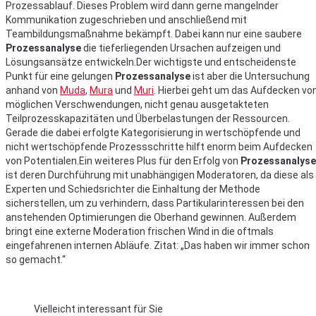
Prozessablauf. Dieses Problem wird dann gerne mangelnder
Kommunikation zugeschrieben und anschließend mit
Teambildungsmaßnahme bekämpft. Dabei kann nur eine saubere
Prozessanalyse
die tieferliegenden Ursachen aufzeigen und
Lösungsansätze entwickeln.Der wichtigste und entscheidenste
Punkt für eine gelungen
Prozessanalyse
ist aber die Untersuchung
anhand von
Muda
,
Mura
und
Muri
. Hierbei geht um das Aufdecken vo
möglichen Verschwendungen, nicht genau ausgetakteten
Teilprozesskapazitäten und Überbelastungen der Ressourcen.
Gerade die dabei erfolgte Kategorisierung in wertschöpfende und
nicht wertschöpfende Prozessschritte hilft enorm beim Aufdecken
von Potentialen.Ein weiteres Plus für den Erfolg von
Prozessanalys
ist deren Durchführung mit unabhängigen Moderatoren, da diese als
Experten und Schiedsrichter die Einhaltung der Methode
sicherstellen, um zu verhindern, dass Partikularinteressen bei den
anstehenden Optimierungen die Oberhand gewinnen. Außerdem
bringt eine externe Moderation frischen Wind in die oftmals
eingefahrenen internen Abläufe. Zitat: „Das haben wir immer schon
so gemacht.“
Vielleicht interessant für Sie