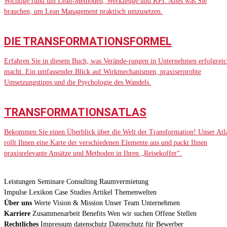
Wichtige rund um Lean-Methoden, Werkzeuge und KPI. Alles was Sie
brauchen, um Lean Management praktisch umzusetzen.
DIE TRANSFORMATIONSFORMEL
Erfahren Sie in diesem Buch, was Verände-rungen in Unternehmen erfolgreic
macht. Ein umfassender Blick auf Wirkmechanismen, praxiserprobte
Umsetzungstipps und die Psychologie des Wandels.
TRANSFORMATIONSATLAS
Bekommen Sie einen Überblick über die Welt der Transformation! Unser Atl
rollt Ihnen eine Karte der verschiedenen Elemente aus und packt Ihnen
praxisrelevante Ansätze und Methoden in Ihren „Reisekoffer“.
Leistungen
Seminare
Consulting
Raumvermietung
Impulse
Lexikon
Case Studies
Artikel
Themenwelten
Über uns
Werte
Vision & Mission
Unser Team
Unternehmen
Karriere
Zusammenarbeit
Benefits
Wen wir suchen
Offene Stellen
Rechtliches
Impressum
datenschutz
Datenschutz für Bewerber