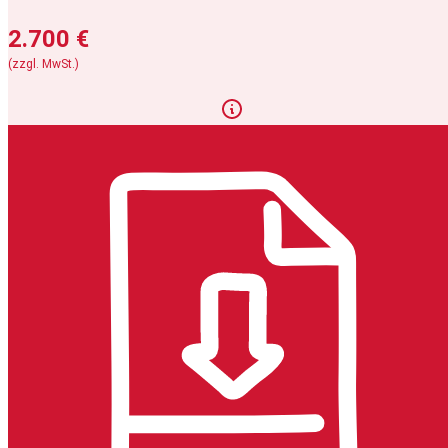
2.700 €
(zzgl. MwSt.)