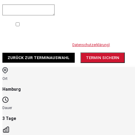
Ihre Mitteilung
Mit dem Absenden des Kontaktformulars erklären Sie sich damit
einverstanden, dass Ihre Daten zur DSGVO-konformen Bearbeitung Ihres
Anliegens verwendet werden (Weitere Informationen und
Widerrufshinweise finden Sie in der
Datenschutzerklärung)
.
ZURÜCK ZUR TERMINAUSWAHL
TERMIN SICHERN
Ort
Hamburg
Dauer
3 Tage