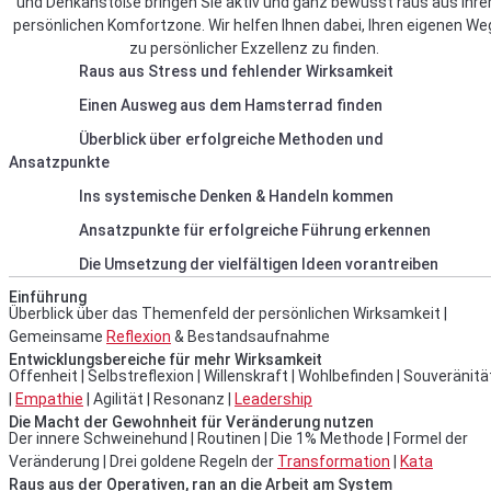
und Denkanstöße bringen Sie aktiv und ganz bewusst raus aus Ihre
persönlichen Komfortzone. Wir helfen Ihnen dabei, Ihren eigenen We
zu persönlicher Exzellenz zu finden.
Raus aus Stress und fehlender Wirksamkeit
Einen Ausweg aus dem Hamsterrad finden
Überblick über erfolgreiche Methoden und
Ansatzpunkte
Ins systemische Denken & Handeln kommen
Ansatzpunkte für erfolgreiche Führung erkennen
Die Umsetzung der vielfältigen Ideen vorantreiben
Einführung
Überblick über das Themenfeld der persönlichen Wirksamkeit |
Gemeinsame
Reflexion
& Bestandsaufnahme
Entwicklungsbereiche für mehr Wirksamkeit
Offenheit | Selbstreflexion | Willenskraft | Wohlbefinden | Souveränitä
|
Empathie
| Agilität | Resonanz |
Leadership
Die Macht der Gewohnheit für Veränderung nutzen
Der innere Schweinehund | Routinen | Die 1% Methode | Formel der
Veränderung | Drei goldene Regeln der
Transformation
|
Kata
Raus aus der Operativen, ran an die Arbeit am System