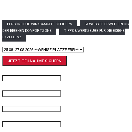
Spezialseminar. Erhalten Sie einzigartige Impulse zu neuen Routinen
Willenskraft, Empathie, Kommunikation, erfolgreiche Führung in der
Transformation und vielen weiteren Themenfeldern.
PERSÖNLICHE WIRKSAMKEIT STEIGERN
BEWUSSTE ERWEITERUNG
DER EIGENEN KOMFORTZONE
TIPPS & WERKZEUGE FÜR DIE EIGENE
EXZELLENZ
Seminartermine auswählen
*
JETZT TEILNAHME SICHERN
Ihr Name und Vorname
*
Unternehmen
*
Ihre E-Mail-Adresse
*
Ihre Telefonnummer
*