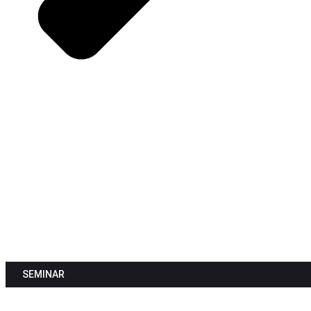
Spezialseminar:
Wirksamkeit für
Führungskräfte und
OpEx-Manager
SEMINAR
Nur wer persönlich wirksam ist, wird auch beruflich wirksamer.
Starten Sie Ihren Weg zu mehr Exzellenz mit unserem