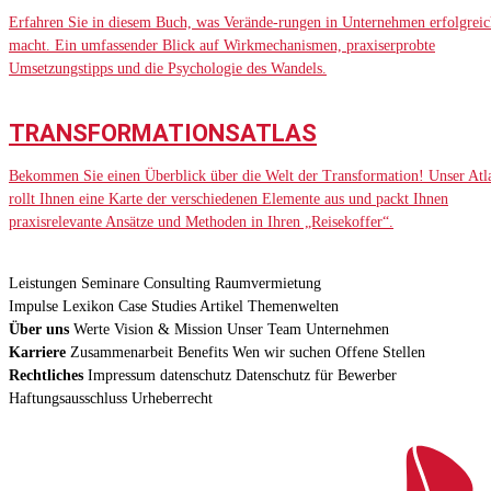
Erfahren Sie in diesem Buch, was Verände-rungen in Unternehmen erfolgreic
macht. Ein umfassender Blick auf Wirkmechanismen, praxiserprobte
Umsetzungstipps und die Psychologie des Wandels.
TRANSFORMATIONSATLAS
Bekommen Sie einen Überblick über die Welt der Transformation! Unser Atl
rollt Ihnen eine Karte der verschiedenen Elemente aus und packt Ihnen
praxisrelevante Ansätze und Methoden in Ihren „Reisekoffer“.
Leistungen
Seminare
Consulting
Raumvermietung
Impulse
Lexikon
Case Studies
Artikel
Themenwelten
Über uns
Werte
Vision & Mission
Unser Team
Unternehmen
Karriere
Zusammenarbeit
Benefits
Wen wir suchen
Offene Stellen
Rechtliches
Impressum
datenschutz
Datenschutz für Bewerber
Haftungsausschluss
Urheberrecht