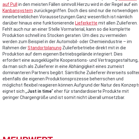
auf Pull
in den meisten Fällen sinnvoll.Hierzu wird in der Regel auf ein
Kanbansystem
zurückgegriffen. Doch dies sind nur die notwendigen
innerbetrieblichen Voraussetzungen.Ganz wesentlich ist nämlich
darüber hinaus eine funktionierende
Lieferkette
mit allen Zulieferen.
Fehlt auch nur an einer Stelle Vormaterial, kann so die komplette
Produktion schnell ins Stocken geraten. Um dies zu vermeiden
werden zum Beispiel in der Automobil- oder Chemieindustrie – im
Rahmen der
Standortplanung
Zulieferbetriebe direkt mit in die
Produktion auf dem eigenen Betriebsgelände integriert. Dies
erfordert eine ausgeklügelte Kooperations- und Vertragsgestaltung,
da man sich als Zulieferer in eine Abhängigkeit eines zumeist
dominanteren Partners begibt. Sämtliche Zulieferer ihrerseits sollte
ebenfalls die eigenen Produktionsprozesse beherrschen und
möglichst flexibel reagieren können.Aufgrund der Natur des Konzept
eignet sich „
Just in time
“ eher für standardisierte Produkte mit
geringer Chargengröße und ist somit nicht überall umsetzbar.