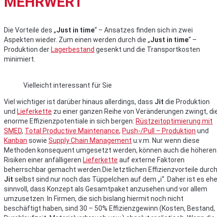
MEHRWERT
Die Vorteile des „
Just in time
“ – Ansatzes finden sich in zwei
Aspekten wieder. Zum einen werden durch die „
Just in time
“ –
Produktion der
Lagerbestand
gesenkt und die Transportkosten
minimiert.
Vielleicht interessant für Sie
Viel wichtiger ist darüber hinaus allerdings, dass
Jit
die Produktion
und
Lieferkette
zu einer ganzen Reihe von Veränderungen zwingt, di
enorme Effizienzpotentiale in sich bergen:
Rüstzeitoptimierung mit
SMED
,
Total Productive Maintenance
,
Push-/Pull – Produktion
und
Kanban
sowie
Supply Chain Management
u.v.m. Nur wenn diese
Methoden konsequent umgesetzt werden, können auch die höheren
Risiken einer anfälligeren
Lieferkette
auf externe Faktoren
beherrschbar gemacht werden.Die letztlichen Effizienzvorteile durc
Jit
selbst sind nur noch das Tüppelchen auf dem „i“. Daher ist es ehe
sinnvoll, dass Konzept als Gesamtpaket anzusehen und vor allem
umzusetzen. In Firmen, die sich bislang hiermit noch nicht
beschäftigt haben, sind 30 – 50% Effizienzgewinn (Kosten, Bestand,