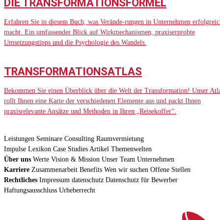
DIE TRANSFORMATIONSFORMEL
Erfahren Sie in diesem Buch, was Verände-rungen in Unternehmen erfolgreic
macht. Ein umfassender Blick auf Wirkmechanismen, praxiserprobte
Umsetzungstipps und die Psychologie des Wandels.
TRANSFORMATIONSATLAS
Bekommen Sie einen Überblick über die Welt der Transformation! Unser Atl
rollt Ihnen eine Karte der verschiedenen Elemente aus und packt Ihnen
praxisrelevante Ansätze und Methoden in Ihren „Reisekoffer“.
Leistungen
Seminare
Consulting
Raumvermietung
Impulse
Lexikon
Case Studies
Artikel
Themenwelten
Über uns
Werte
Vision & Mission
Unser Team
Unternehmen
Karriere
Zusammenarbeit
Benefits
Wen wir suchen
Offene Stellen
Rechtliches
Impressum
datenschutz
Datenschutz für Bewerber
Haftungsausschluss
Urheberrecht