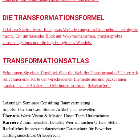
DIE TRANSFORMATIONSFORMEL
Erfahren Sie in diesem Buch, was Verände-rungen in Unternehmen erfolgreic
macht. Ein umfassender Blick auf Wirkmechanismen, praxiserprobte
Umsetzungstipps und die Psychologie des Wandels.
TRANSFORMATIONSATLAS
Bekommen Sie einen Überblick über die Welt der Transformation! Unser Atl
rollt Ihnen eine Karte der verschiedenen Elemente aus und packt Ihnen
praxisrelevante Ansätze und Methoden in Ihren „Reisekoffer“.
Leistungen
Seminare
Consulting
Raumvermietung
Impulse
Lexikon
Case Studies
Artikel
Themenwelten
Über uns
Werte
Vision & Mission
Unser Team
Unternehmen
Karriere
Zusammenarbeit
Benefits
Wen wir suchen
Offene Stellen
Rechtliches
Impressum
datenschutz
Datenschutz für Bewerber
Haftungsausschluss
Urheberrecht