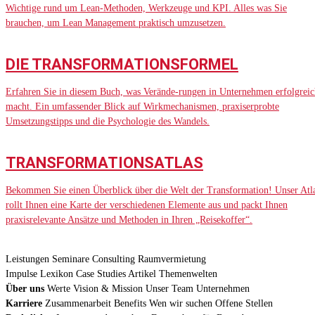
Wichtige rund um Lean-Methoden, Werkzeuge und KPI. Alles was Sie
brauchen, um Lean Management praktisch umzusetzen.
DIE TRANSFORMATIONSFORMEL
Erfahren Sie in diesem Buch, was Verände-rungen in Unternehmen erfolgreic
macht. Ein umfassender Blick auf Wirkmechanismen, praxiserprobte
Umsetzungstipps und die Psychologie des Wandels.
TRANSFORMATIONSATLAS
Bekommen Sie einen Überblick über die Welt der Transformation! Unser Atl
rollt Ihnen eine Karte der verschiedenen Elemente aus und packt Ihnen
praxisrelevante Ansätze und Methoden in Ihren „Reisekoffer“.
Leistungen
Seminare
Consulting
Raumvermietung
Impulse
Lexikon
Case Studies
Artikel
Themenwelten
Über uns
Werte
Vision & Mission
Unser Team
Unternehmen
Karriere
Zusammenarbeit
Benefits
Wen wir suchen
Offene Stellen