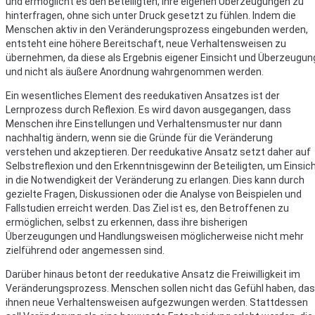
und ermöglicht es den Beteiligten, ihre eigenen Überzeugungen zu
hinterfragen, ohne sich unter Druck gesetzt zu fühlen. Indem die
Menschen aktiv in den Veränderungsprozess eingebunden werden,
entsteht eine höhere Bereitschaft, neue Verhaltensweisen zu
übernehmen, da diese als Ergebnis eigener Einsicht und Überzeugun
und nicht als äußere Anordnung wahrgenommen werden.
Ein wesentliches Element des reedukativen Ansatzes ist der
Lernprozess durch Reflexion. Es wird davon ausgegangen, dass
Menschen ihre Einstellungen und Verhaltensmuster nur dann
nachhaltig ändern, wenn sie die Gründe für die Veränderung
verstehen und akzeptieren. Der reedukative Ansatz setzt daher auf
Selbstreflexion und den Erkenntnisgewinn der Beteiligten, um Einsic
in die Notwendigkeit der Veränderung zu erlangen. Dies kann durch
gezielte Fragen, Diskussionen oder die Analyse von Beispielen und
Fallstudien erreicht werden. Das Ziel ist es, den Betroffenen zu
ermöglichen, selbst zu erkennen, dass ihre bisherigen
Überzeugungen und Handlungsweisen möglicherweise nicht mehr
zielführend oder angemessen sind.
Darüber hinaus betont der reedukative Ansatz die Freiwilligkeit im
Veränderungsprozess. Menschen sollen nicht das Gefühl haben, da
ihnen neue Verhaltensweisen aufgezwungen werden. Stattdessen