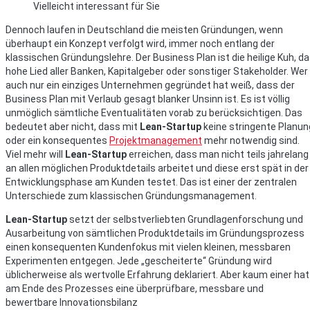
Vielleicht interessant für Sie
Dennoch laufen in Deutschland die meisten Gründungen, wenn
überhaupt ein Konzept verfolgt wird, immer noch entlang der
klassischen Gründungslehre. Der Business Plan ist die heilige Kuh, d
hohe Lied aller Banken, Kapitalgeber oder sonstiger Stakeholder. Wer
auch nur ein einziges Unternehmen gegründet hat weiß, dass der
Business Plan mit Verlaub gesagt blanker Unsinn ist. Es ist völlig
unmöglich sämtliche Eventualitäten vorab zu berücksichtigen. Das
bedeutet aber nicht, dass mit
Lean-Startup
keine stringente Planun
oder ein konsequentes
Projektmanagement
mehr notwendig sind.
Viel mehr will
Lean-Startup
erreichen, dass man nicht teils jahrelang
an allen möglichen Produktdetails arbeitet und diese erst spät in der
Entwicklungsphase am Kunden testet. Das ist einer der zentralen
Unterschiede zum klassischen Gründungsmanagement.
Lean-Startup
setzt der selbstverliebten Grundlagenforschung und
Ausarbeitung von sämtlichen Produktdetails im Gründungsprozess
einen konsequenten Kundenfokus mit vielen kleinen, messbaren
Experimenten entgegen. Jede „gescheiterte“ Gründung wird
üblicherweise als wertvolle Erfahrung deklariert. Aber kaum einer hat
am Ende des Prozesses eine überprüfbare, messbare und
bewertbare Innovationsbilanz