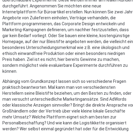
überschaubare Experimente. Diese werden immer am realen Kunden
durchgeführt. Angenommen Sie möchten eine neue
Internetplattform für Büroartikel erstellen. Nun können Sie zwei Jah
Angebote von Zulieferern einholen, Verträge verhandeln, die
Plattform programmieren, das Corporate Design entwickeln und
Marketing-Kampagnen definieren, um nachher festzustellen, dass
gar kein Bedarf vorliegt. Oder Sie bauen eine kleine, kostengünstige
Homepage, auf der nur Bleistifte angeboten werden, die vielleicht ein
besonderes Unterscheidungsmerkmal wie z.B. eine ökologisch und
ethisch einwandfreie Produktion oder einen besonders niedrigen
Preis haben. Ziel ist es nicht, hier bereits Gewinne zu machen,
sondern möglichst viele evaluierbare Experimente durchführen zu
können.
Abhängig vom Grundkonzept lassen sich so verschiedene Fragen
praktisch beantworten. Mal kann man von verschiedensten
Herstellern seine Bleistifte beziehen, um den Besten zu finden, oder
man versucht unterschiedliche Marketingansätze. Sind AdWords
oder klassische Anzeigen sinnvoller? Bringt die direkte Ansprache vo
Großhändlern oder der Vertrieb über viele kleine lokale Geschäfte
mehr Umsatz? Welche Plattform eignet sich am besten zur
Personalbeschaffung? Und wie kann die Logistikkette organisiert
werden? Wer selbst einmal gegründet hat oder für die Entwicklung