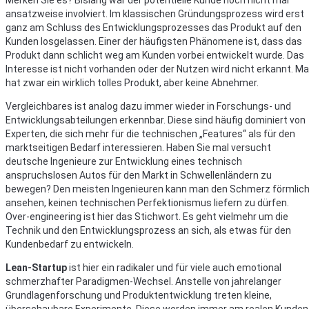
Merken Sie es? Bislang war der potentielle Kunde noch nicht mal
ansatzweise involviert. Im klassischen Gründungsprozess wird erst
ganz am Schluss des Entwicklungsprozesses das Produkt auf den
Kunden losgelassen. Einer der häufigsten Phänomene ist, dass das
Produkt dann schlicht weg am Kunden vorbei entwickelt wurde. Das
Interesse ist nicht vorhanden oder der Nutzen wird nicht erkannt. M
hat zwar ein wirklich tolles Produkt, aber keine Abnehmer.
Vergleichbares ist analog dazu immer wieder in Forschungs- und
Entwicklungsabteilungen erkennbar. Diese sind häufig dominiert von
Experten, die sich mehr für die technischen „Features“ als für den
marktseitigen Bedarf interessieren. Haben Sie mal versucht
deutsche Ingenieure zur Entwicklung eines technisch
anspruchslosen Autos für den Markt in Schwellenländern zu
bewegen? Den meisten Ingenieuren kann man den Schmerz förmlic
ansehen, keinen technischen Perfektionismus liefern zu dürfen.
Over-engineering ist hier das Stichwort. Es geht vielmehr um die
Technik und den Entwicklungsprozess an sich, als etwas für den
Kundenbedarf zu entwickeln.
Lean-Startup
ist hier ein radikaler und für viele auch emotional
schmerzhafter Paradigmen-Wechsel. Anstelle von jahrelanger
Grundlagenforschung und Produktentwicklung treten kleine,