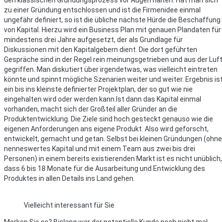
den klassischen Gründungsprozess vor Augen halten. Hat man sich
zu einer Gründung entschlossen und ist die Firmenidee einmal
ungefähr definiert, so ist die übliche nächste Hürde die Beschaffung
von Kapital. Hierzu wird ein Business Plan mit genauen Plandaten für
mindestens drei Jahre aufgesetzt, der als Grundlage für
Diskussionen mit den Kapitalgebern dient. Die dort geführten
Gespräche sind in der Regel rein meinungsgetrieben und aus der Luf
gegriffen. Man diskutiert über irgendetwas, was vielleicht eintreten
könnte und spinnt mögliche Szenarien weiter und weiter. Ergebnis is
ein bis ins kleinste definierter Projektplan, der so gut wie nie
eingehalten wird oder werden kann.Ist dann das Kapital einmal
vorhanden, macht sich der Großteil aller Gründer an die
Produktentwicklung. Die Ziele sind hoch gesteckt genauso wie die
eigenen Anforderungen ans eigene Produkt. Also wird geforscht,
entwickelt, gemacht und getan. Selbst bei kleinen Gründungen (ohne
nenneswertes Kapital und mit einem Team aus zwei bis drei
Personen) in einem bereits existierenden Markt ist es nicht unüblich,
dass 6 bis 18 Monate für die Ausarbeitung und Entwicklung des
Produktes in allen Details ins Land gehen.
Vielleicht interessant für Sie