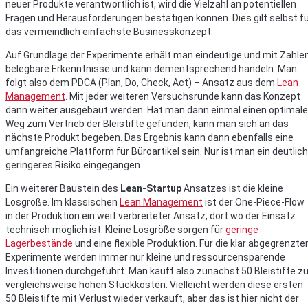
neuer Produkte verantwortlich ist, wird die Vielzahl an potentiellen
Fragen und Herausforderungen bestätigen können. Dies gilt selbst f
das vermeindlich einfachste Businesskonzept.
Auf Grundlage der Experimente erhält man eindeutige und mit Zahle
belegbare Erkenntnisse und kann dementsprechend handeln. Man
folgt also dem PDCA (Plan, Do, Check, Act) – Ansatz aus dem
Lean
Management
. Mit jeder weiteren Versuchsrunde kann das Konzept
dann weiter ausgebaut werden. Hat man dann einmal einen optimal
Weg zum Vertrieb der Bleistifte gefunden, kann man sich an das
nächste Produkt begeben. Das Ergebnis kann dann ebenfalls eine
umfangreiche Plattform für Büroartikel sein. Nur ist man ein deutlich
geringeres Risiko eingegangen.
Ein weiterer Baustein des
Lean-Startup
Ansatzes ist die kleine
Losgröße. Im klassischen
Lean Management
ist der One-Piece-Flow
in der Produktion ein weit verbreiteter Ansatz, dort wo der Einsatz
technisch möglich ist. Kleine Losgröße sorgen für
geringe
Lagerbestände
und eine flexible Produktion. Für die klar abgegrenzte
Experimente werden immer nur kleine und ressourcensparende
Investitionen durchgeführt. Man kauft also zunächst 50 Bleistifte z
vergleichsweise hohen Stückkosten. Vielleicht werden diese ersten
50 Bleistifte mit Verlust wieder verkauft, aber das ist hier nicht der