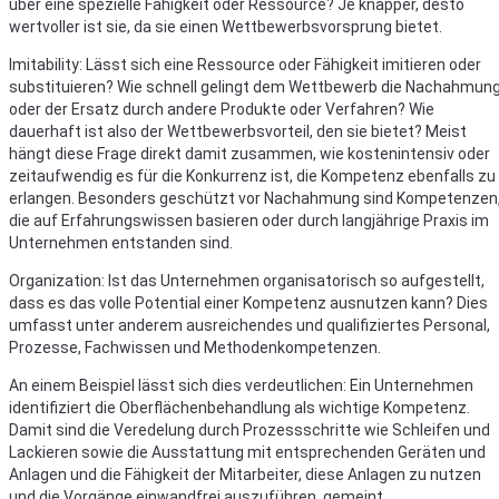
über eine spezielle Fähigkeit oder Ressource? Je knapper, desto
wertvoller ist sie, da sie einen Wettbewerbsvorsprung bietet.
Imitability: Lässt sich eine Ressource oder Fähigkeit imitieren oder
substituieren? Wie schnell gelingt dem Wettbewerb die Nachahmun
oder der Ersatz durch andere Produkte oder Verfahren? Wie
dauerhaft ist also der Wettbewerbsvorteil, den sie bietet? Meist
hängt diese Frage direkt damit zusammen, wie kostenintensiv oder
zeitaufwendig es für die Konkurrenz ist, die Kompetenz ebenfalls zu
erlangen. Besonders geschützt vor Nachahmung sind Kompetenzen
die auf Erfahrungswissen basieren oder durch langjährige Praxis im
Unternehmen entstanden sind.
Organization: Ist das Unternehmen organisatorisch so aufgestellt,
dass es das volle Potential einer Kompetenz ausnutzen kann? Dies
umfasst unter anderem ausreichendes und qualifiziertes Personal,
Prozesse, Fachwissen und Methodenkompetenzen.
An einem Beispiel lässt sich dies verdeutlichen: Ein Unternehmen
identifiziert die Oberflächenbehandlung als wichtige Kompetenz.
Damit sind die Veredelung durch Prozessschritte wie Schleifen und
Lackieren sowie die Ausstattung mit entsprechenden Geräten und
Anlagen und die Fähigkeit der Mitarbeiter, diese Anlagen zu nutzen
und die Vorgänge einwandfrei auszuführen, gemeint.