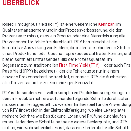
ÜBERBLICK
Rolled Throughput Yield (RTY) ist eine wesentliche
Kennzahl
im
Qualitätsmanagement und in der Prozessverbesserung, die den
Prozentsatz misst, dass ein Produkt oder eine Dienstleistung alle
Prozessschritte fehlerfrei durchläuft. RTY berücksichtigt die
kumulative Auswirkung von Fehlern, die in den verschiedenen Stufen
eines Produktions- oder Geschäftsprozesses auftreten können, und
bietet somit ein umfassendes Bild der Prozessqualität. Im
Gegensatz zum traditionellen
First Time Yield (FTY)
– oder auch Firs
Pass Yield (FPY) bezeichnet -, der die Fehlerquote nur in einem
einzigen Prozessschritt betrachtet, summiert RTY die Ausbeuten
aller Prozessschritte zu einer einzigen Kennzahl.
RTY ist besonders wertvoll in komplexen Produktionsumgebungen, i
denen Produkte mehrere aufeinanderfolgende Schritte durchlaufen
müssen, um fertiggestellt zu werden. Ein Beispiel für die Anwendung
von RTY findet sich in der Elektronikfertigung, wo eine Leiterplatte
mehrere Schritte wie Bestückung, Löten und Prüfung durchlaufen
muss. Jeder dieser Schritte hat seine eigene Fehlerquote, und RTY
gibt an, wie wahrscheinlich es ist, dass eine Leiterplatte alle Schritte