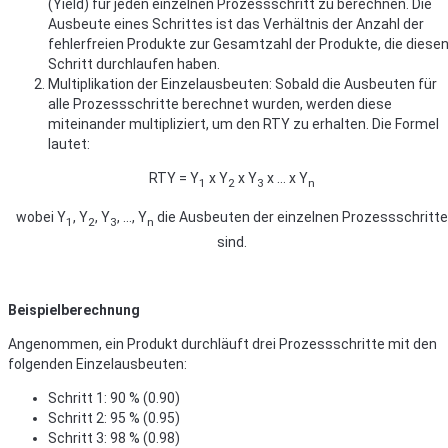
(Yield) für jeden einzelnen Prozessschritt zu berechnen. Die
Ausbeute eines Schrittes ist das Verhältnis der Anzahl der
fehlerfreien Produkte zur Gesamtzahl der Produkte, die diese
Schritt durchlaufen haben.
Multiplikation der Einzelausbeuten: Sobald die Ausbeuten für
alle Prozessschritte berechnet wurden, werden diese
miteinander multipliziert, um den RTY zu erhalten. Die Formel
lautet:
RTY = Y
x Y
x Y
x … x Y
1
2
3
n
wobei Y
, Y
, Y
, …, Y
die Ausbeuten der einzelnen Prozessschritte
1
2
3
n
sind.
Beispielberechnung
Angenommen, ein Produkt durchläuft drei Prozessschritte mit den
folgenden Einzelausbeuten:
Schritt 1: 90 % (0.90)
Schritt 2: 95 % (0.95)
Schritt 3: 98 % (0.98)