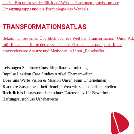
macht. Ein umfassender Blick auf Wirkmechanismen, praxiserprobte
Umsetzungstipps und die Psychologie des Wandels.
TRANSFORMATIONSATLAS
Bekommen Sie einen Überblick über die Welt der Transformation! Unser Atl
rollt Ihnen eine Karte der verschiedenen Elemente aus und packt Ihnen
praxisrelevante Ansätze und Methoden in Ihren „Reisekoffer“.
Leistungen
Seminare
Consulting
Raumvermietung
Impulse
Lexikon
Case Studies
Artikel
Themenwelten
Über uns
Werte
Vision & Mission
Unser Team
Unternehmen
Karriere
Zusammenarbeit
Benefits
Wen wir suchen
Offene Stellen
Rechtliches
Impressum
datenschutz
Datenschutz für Bewerber
Haftungsausschluss
Urheberrecht