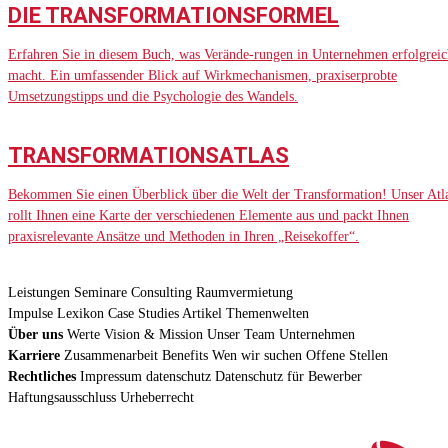
DIE TRANSFORMATIONSFORMEL
Erfahren Sie in diesem Buch, was Verände-rungen in Unternehmen erfolgreic
macht. Ein umfassender Blick auf Wirkmechanismen, praxiserprobte
Umsetzungstipps und die Psychologie des Wandels.
TRANSFORMATIONSATLAS
Bekommen Sie einen Überblick über die Welt der Transformation! Unser Atl
rollt Ihnen eine Karte der verschiedenen Elemente aus und packt Ihnen
praxisrelevante Ansätze und Methoden in Ihren „Reisekoffer“.
Leistungen
Seminare
Consulting
Raumvermietung
Impulse
Lexikon
Case Studies
Artikel
Themenwelten
Über uns
Werte
Vision & Mission
Unser Team
Unternehmen
Karriere
Zusammenarbeit
Benefits
Wen wir suchen
Offene Stellen
Rechtliches
Impressum
datenschutz
Datenschutz für Bewerber
Haftungsausschluss
Urheberrecht