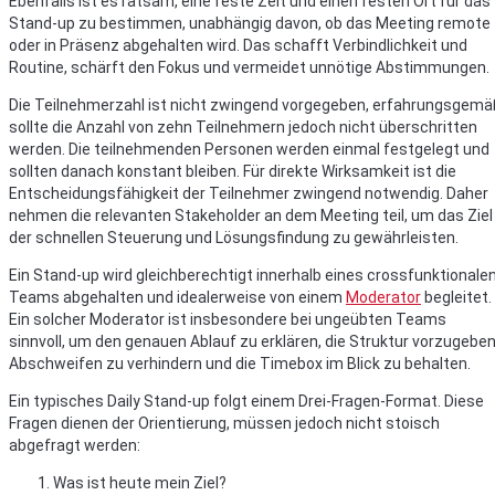
Ebenfalls ist es ratsam, eine feste Zeit und einen festen Ort für das
Stand-up zu bestimmen, unabhängig davon, ob das Meeting remote
oder in Präsenz abgehalten wird. Das schafft Verbindlichkeit und
Routine, schärft den Fokus und vermeidet unnötige Abstimmungen.
Die Teilnehmerzahl ist nicht zwingend vorgegeben, erfahrungsgem
sollte die Anzahl von zehn Teilnehmern jedoch nicht überschritten
werden. Die teilnehmenden Personen werden einmal festgelegt und
sollten danach konstant bleiben. Für direkte Wirksamkeit ist die
Entscheidungsfähigkeit der Teilnehmer zwingend notwendig. Daher
nehmen die relevanten Stakeholder an dem Meeting teil, um das Ziel
der schnellen Steuerung und Lösungsfindung zu gewährleisten.
Ein Stand-up wird gleichberechtigt innerhalb eines crossfunktionale
Teams abgehalten und idealerweise von einem
Moderator
begleitet.
Ein solcher Moderator ist insbesondere bei ungeübten Teams
sinnvoll, um den genauen Ablauf zu erklären, die Struktur vorzugeben
Abschweifen zu verhindern und die Timebox im Blick zu behalten.
Ein typisches Daily Stand-up folgt einem Drei-Fragen-Format. Diese
Fragen dienen der Orientierung, müssen jedoch nicht stoisch
abgefragt werden:
Was ist heute mein Ziel?