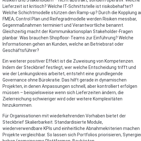
Risiken und Stakeholdern – nicht abstrakt, sondern operativ: Welche
Lieferzeit ist kritisch? Welche IT-Schnittstelle ist risikobehaftet?
Welche Schichtmodelle stützen den Ramp-up? Durch die Kopplung a
FMEA, Control Plan und Reifegradmodelle werden Risiken messbar,
Gegenmaßnahmen terminiert und Verantwortliche benannt.
Gleichzeitig macht der Kommunikationsplan Stakeholder-Fragen
planbar: Was brauchen Shopfloor-Teams zur Einführung? Welche
Informationen gehen an Kunden, welche an Betriebsrat oder
Geschäftsführer?
Ein weiterer positiver Effekt ist die Zuweisung von Kompetenzen.
Indem der Steckbrief festlegt, wer welche Entscheidung trifft und
wie der Lenkungskreis arbeitet, entsteht eine grundlegende
Governance ohne Bürokratie. Das hilft gerade in dynamischen
Projekten, in denen Anpassungen schnell, aber kontrolliert erfolgen
müssen – beispielsweise wenn sich Lieferzeiten ändern, die
Zielerreichung schwieriger wird oder weitere Komplexitäten
hinzukommen.
Für Organisationen mit wiederkehrenden Vorhaben bietet der
Steckbrief Skalierbarkeit. Standardisierte Module,
wiederverwendbare KPIs und einheitliche Abnahmekriterien machen
Projekte vergleichbar. So lassen sich Portfolios priorisieren, Synergie