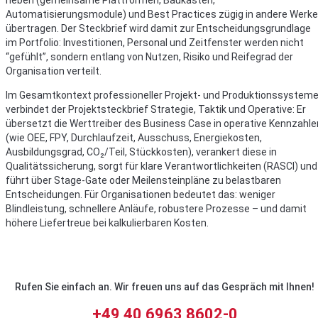
heben (gemeinsame Plattformen, Baukästen,
Automatisierungsmodule) und Best Practices zügig in andere Werke
übertragen. Der Steckbrief wird damit zur Entscheidungsgrundlage
im Portfolio: Investitionen, Personal und Zeitfenster werden nicht
“gefühlt”, sondern entlang von Nutzen, Risiko und Reifegrad der
Organisation verteilt.
Im Gesamtkontext professioneller Projekt- und Produktionssystem
verbindet der Projektsteckbrief Strategie, Taktik und Operative: Er
übersetzt die Werttreiber des Business Case in operative Kennzahle
(wie OEE, FPY, Durchlaufzeit, Ausschuss, Energiekosten,
Ausbildungsgrad, CO₂/Teil, Stückkosten), verankert diese in
Qualitätssicherung, sorgt für klare Verantwortlichkeiten (RASCI) und
führt über Stage-Gate oder Meilensteinpläne zu belastbaren
Entscheidungen. Für Organisationen bedeutet das: weniger
Blindleistung, schnellere Anläufe, robustere Prozesse – und damit
höhere Liefertreue bei kalkulierbaren Kosten.
Rufen Sie einfach an. Wir freuen uns auf das Gespräch mit Ihnen!
+49 40 6963 8602-0