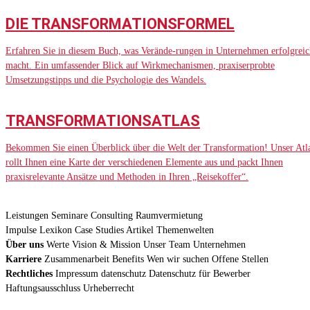
DIE TRANSFORMATIONSFORMEL
Erfahren Sie in diesem Buch, was Verände-rungen in Unternehmen erfolgreic
macht. Ein umfassender Blick auf Wirkmechanismen, praxiserprobte
Umsetzungstipps und die Psychologie des Wandels.
TRANSFORMATIONSATLAS
Bekommen Sie einen Überblick über die Welt der Transformation! Unser Atl
rollt Ihnen eine Karte der verschiedenen Elemente aus und packt Ihnen
praxisrelevante Ansätze und Methoden in Ihren „Reisekoffer“.
Leistungen
Seminare
Consulting
Raumvermietung
Impulse
Lexikon
Case Studies
Artikel
Themenwelten
Über uns
Werte
Vision & Mission
Unser Team
Unternehmen
Karriere
Zusammenarbeit
Benefits
Wen wir suchen
Offene Stellen
Rechtliches
Impressum
datenschutz
Datenschutz für Bewerber
Haftungsausschluss
Urheberrecht