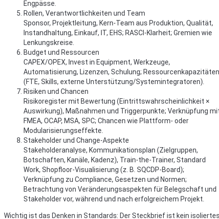
Engpässe.
Rollen, Verantwortlichkeiten und Team
Sponsor, Projektleitung, Kern-Team aus Produktion, Qualität,
Instandhaltung, Einkauf, IT, EHS; RASCI-Klarheit; Gremien wie
Lenkungskreise.
Budget und Ressourcen
CAPEX/OPEX, Invest in Equipment, Werkzeuge,
Automatisierung, Lizenzen, Schulung; Ressourcenkapazitäte
(FTE, Skills, externe Unterstützung/Systemintegratoren).
Risiken und Chancen
Risikoregister mit Bewertung (Eintrittswahrscheinlichkeit ×
Auswirkung), Maßnahmen und Triggerpunkte; Verknüpfung mi
FMEA, OCAP, MSA, SPC; Chancen wie Plattform- oder
Modularisierungseffekte.
Stakeholder und Change-Aspekte
Stakeholderanalyse, Kommunikationsplan (Zielgruppen,
Botschaften, Kanäle, Kadenz), Train-the-Trainer, Standard
Work, Shopfloor-Visualisierung (z. B. SQCDP-Board);
Verknüpfung zu Compliance, Gesetzen und Normen;
Betrachtung von Veränderungsaspekten für Belegschaft und
Stakeholder vor, während und nach erfolgreichem Projekt.
Wichtig ist das Denken in Standards: Der Steckbrief ist kein isolierte