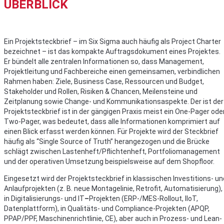
ÜBERBLICK
Ein Projektsteckbrief – im Six Sigma auch häufig als Project Charter
bezeichnet – ist das kompakte Auftragsdokument eines Projektes.
Er bündelt alle zentralen Informationen so, dass Management,
Projektleitung und Fachbereiche einen gemeinsamen, verbindlichen
Rahmen haben: Ziele, Business Case, Ressourcen und Budget,
Stakeholder und Rollen, Risiken & Chancen, Meilensteine und
Zeitplanung sowie Change- und Kommunikationsaspekte. Der ist der
Projektsteckbrief ist in der gängigen Praxis meist ein One-Pager ode
Two-Pager, was bedeutet, dass alle Informationen komprimiert auf
einen Blick erfasst werden können. Für Projekte wird der Steckbrief
häufig als “Single Source of Truth” herangezogen und die Brücke
schlägt zwischen Lastenheft/Pflichtenheft, Portfoliomanagement
und der operativen Umsetzung beispielsweise auf dem Shopfloor.
Eingesetzt wird der Projektsteckbrief in klassischen Investitions- un
Anlaufprojekten (z. B. neue Montagelinie, Retrofit, Automatisierung),
in Digitalisierungs- und IT
–
Projekten (ERP-/MES-Rollout, IIoT,
Datenplattform), in Qualitäts- und Compliance-Projekten (APQP,
PPAP/PPF, Maschinenrichtlinie, CE), aber auch in Prozess- und Lean-