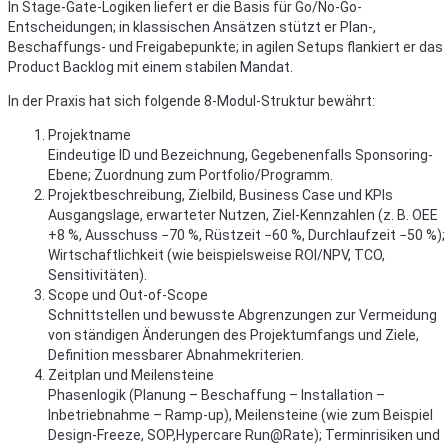
In Stage-Gate-Logiken liefert er die Basis für Go/No-Go-
Entscheidungen; in klassischen Ansätzen stützt er Plan-,
Beschaffungs- und Freigabepunkte; in agilen Setups flankiert er das
Product Backlog mit einem stabilen Mandat.
In der Praxis hat sich folgende 8-Modul-Struktur bewährt:
Projektname
Eindeutige ID und Bezeichnung, Gegebenenfalls Sponsoring-
Ebene; Zuordnung zum Portfolio/Programm.
Projektbeschreibung, Zielbild, Business Case und KPIs
Ausgangslage, erwarteter Nutzen, Ziel-Kennzahlen (z. B. OEE
+8 %, Ausschuss −70 %, Rüstzeit −60 %, Durchlaufzeit −50 %);
Wirtschaftlichkeit (wie beispielsweise ROI/NPV, TCO,
Sensitivitäten).
Scope und Out-of-Scope
Schnittstellen und bewusste Abgrenzungen zur Vermeidung
von ständigen Änderungen des Projektumfangs und Ziele,
Definition messbarer Abnahmekriterien.
Zeitplan und Meilensteine
Phasenlogik (Planung – Beschaffung – Installation –
Inbetriebnahme – Ramp-up), Meilensteine (wie zum Beispiel
Design-Freeze, SOP,Hypercare Run@Rate); Terminrisiken und