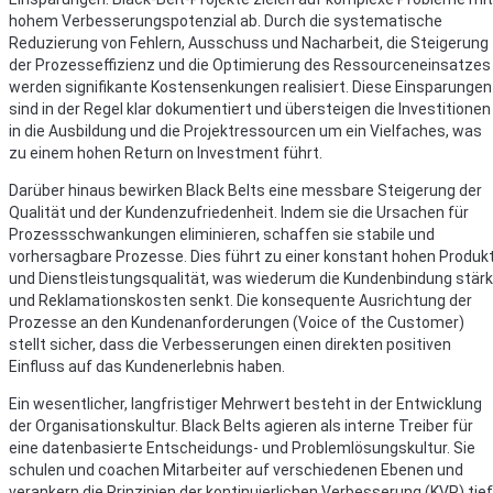
hohem Verbesserungspotenzial ab. Durch die systematische
Reduzierung von Fehlern, Ausschuss und Nacharbeit, die Steigerung
der Prozesseffizienz und die Optimierung des Ressourceneinsatzes
werden signifikante Kostensenkungen realisiert. Diese Einsparungen
sind in der Regel klar dokumentiert und übersteigen die Investitionen
in die Ausbildung und die Projektressourcen um ein Vielfaches, was
zu einem hohen Return on Investment führt.
Darüber hinaus bewirken Black Belts eine messbare Steigerung der
Qualität und der Kundenzufriedenheit. Indem sie die Ursachen für
Prozessschwankungen eliminieren, schaffen sie stabile und
vorhersagbare Prozesse. Dies führt zu einer konstant hohen Produk
und Dienstleistungsqualität, was wiederum die Kundenbindung stärk
und Reklamationskosten senkt. Die konsequente Ausrichtung der
Prozesse an den Kundenanforderungen (Voice of the Customer)
stellt sicher, dass die Verbesserungen einen direkten positiven
Einfluss auf das Kundenerlebnis haben.
Ein wesentlicher, langfristiger Mehrwert besteht in der Entwicklung
der Organisationskultur. Black Belts agieren als interne Treiber für
eine datenbasierte Entscheidungs- und Problemlösungskultur. Sie
schulen und coachen Mitarbeiter auf verschiedenen Ebenen und
verankern die Prinzipien der kontinuierlichen Verbesserung (KVP) tief