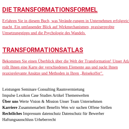
DIE TRANSFORMATIONSFORMEL
Erfahren Sie in diesem Buch, was Verände-rungen in Unternehmen erfolgreic
macht. Ein umfassender Blick auf Wirkmechanismen, praxiserprobte
Umsetzungstipps und die Psychologie des Wandels.
TRANSFORMATIONSATLAS
Bekommen Sie einen Überblick über die Welt der Transformation! Unser Atl
rollt Ihnen eine Karte der verschiedenen Elemente aus und packt Ihnen
praxisrelevante Ansätze und Methoden in Ihren „Reisekoffer“.
Leistungen
Seminare
Consulting
Raumvermietung
Impulse
Lexikon
Case Studies
Artikel
Themenwelten
Über uns
Werte
Vision & Mission
Unser Team
Unternehmen
Karriere
Zusammenarbeit
Benefits
Wen wir suchen
Offene Stellen
Rechtliches
Impressum
datenschutz
Datenschutz für Bewerber
Haftungsausschluss
Urheberrecht