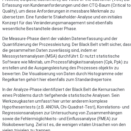
Erfassung von Kundenanforderungen und den CTQ-Baum (Critical to
Quality), um diese Anforderungen in messbare Merkmale zu
übersetzen. Eine fundierte Stakeholder-Analyse und ein initiales
Konzept für das Veränderungsmanagement sind ebenfalls
wesentliche Bestandteile dieser Phase.
Die Measure-Phase dient der validen Datenerfassung und der
Quantifizierung der Prozessleistung. Der Black Belt stellt sicher, das
die gesammelten Daten zuverlässig sind, indem er
Messsystemanalysen (MSA) durchführt. Er nutzt statistische
Software wie Minitab, um Prozessfähigkeitsanalysen (Cpk, Ppk) zu
erstellen und die Ausgangsleistung des Prozesses objektiv zu
bewerten. Die Visualisierung von Daten durch Histogramme oder
Regelkarten gehört hier ebenfalls zum Standardrepertoire.
In der Analyze-Phase identifiziert der Black Belt die Kernursachen
eines Problems durch tiefgehende statistische Analysen. Sein
Werkzeugkasten umfasst hier unter anderem komplexe
Hypothesentests (z.B. ANOVA, Chi-Quadrat-Test), Korrelations- und
Regressionsanalysen zur Untersuchung von Zusammenhängen
sowie die Fehlermöglichkeits- und Einflussanalyse (FMEA) zur
Risikobewertung. Ziel ist es, die wenigen vitalen Ursachen von den
vielen trivialen zu trennen.