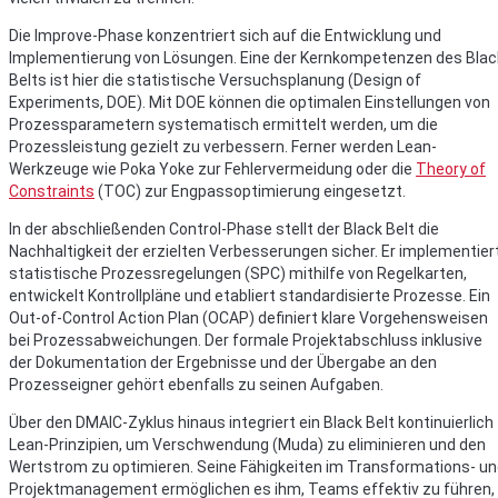
Die Improve-Phase konzentriert sich auf die Entwicklung und
Implementierung von Lösungen. Eine der Kernkompetenzen des Blac
Belts ist hier die statistische Versuchsplanung (Design of
Experiments, DOE). Mit DOE können die optimalen Einstellungen von
Prozessparametern systematisch ermittelt werden, um die
Prozessleistung gezielt zu verbessern. Ferner werden Lean-
Werkzeuge wie Poka Yoke zur Fehlervermeidung oder die
Theory of
Constraints
(TOC) zur Engpassoptimierung eingesetzt.
In der abschließenden Control-Phase stellt der Black Belt die
Nachhaltigkeit der erzielten Verbesserungen sicher. Er implementier
statistische Prozessregelungen (SPC) mithilfe von Regelkarten,
entwickelt Kontrollpläne und etabliert standardisierte Prozesse. Ein
Out-of-Control Action Plan (OCAP) definiert klare Vorgehensweisen
bei Prozessabweichungen. Der formale Projektabschluss inklusive
der Dokumentation der Ergebnisse und der Übergabe an den
Prozesseigner gehört ebenfalls zu seinen Aufgaben.
Über den DMAIC-Zyklus hinaus integriert ein Black Belt kontinuierlich
Lean-Prinzipien, um Verschwendung (Muda) zu eliminieren und den
Wertstrom zu optimieren. Seine Fähigkeiten im Transformations- u
Projektmanagement ermöglichen es ihm, Teams effektiv zu führen,