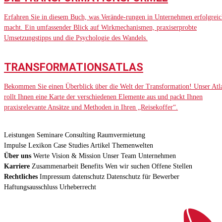
Erfahren Sie in diesem Buch, was Verände-rungen in Unternehmen erfolgreic
macht. Ein umfassender Blick auf Wirkmechanismen, praxiserprobte
Umsetzungstipps und die Psychologie des Wandels.
TRANSFORMATIONSATLAS
Bekommen Sie einen Überblick über die Welt der Transformation! Unser Atl
rollt Ihnen eine Karte der verschiedenen Elemente aus und packt Ihnen
praxisrelevante Ansätze und Methoden in Ihren „Reisekoffer“.
Leistungen
Seminare
Consulting
Raumvermietung
Impulse
Lexikon
Case Studies
Artikel
Themenwelten
Über uns
Werte
Vision & Mission
Unser Team
Unternehmen
Karriere
Zusammenarbeit
Benefits
Wen wir suchen
Offene Stellen
Rechtliches
Impressum
datenschutz
Datenschutz für Bewerber
Haftungsausschluss
Urheberrecht