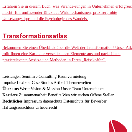
Erfahren Sie in diesem Buch, was Verände-rungen in Unternehmen erfolgreic
macht. Ein umfassender Blick auf Wirkmechanismen, praxiserprobte
Umsetzungstipps und die Psychologie des Wandels.
Transformationsatlas
Bekommen Sie einen Überblick über die Welt der Transformation! Unser Atl
rollt Ihnen eine Karte der verschiedenen Elemente aus und packt Ihnen
praxisrelevante Ansätze und Methoden in Ihren „Reisekoffer“.
Leistungen
Seminare
Consulting
Raumvermietung
Impulse
Lexikon
Case Studies
Artikel
Themenwelten
Über uns
Werte
Vision & Mission
Unser Team
Unternehmen
Karriere
Zusammenarbeit
Benefits
Wen wir suchen
Offene Stellen
Rechtliches
Impressum
datenschutz
Datenschutz für Bewerber
Haftungsausschluss
Urheberrecht