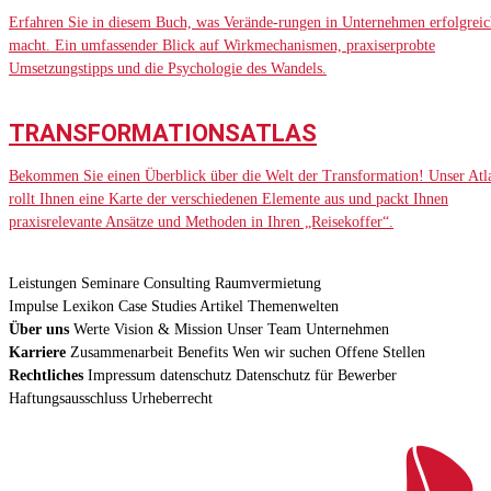
Erfahren Sie in diesem Buch, was Verände-rungen in Unternehmen erfolgreic
macht. Ein umfassender Blick auf Wirkmechanismen, praxiserprobte
Umsetzungstipps und die Psychologie des Wandels.
TRANSFORMATIONSATLAS
Bekommen Sie einen Überblick über die Welt der Transformation! Unser Atl
rollt Ihnen eine Karte der verschiedenen Elemente aus und packt Ihnen
praxisrelevante Ansätze und Methoden in Ihren „Reisekoffer“.
Leistungen
Seminare
Consulting
Raumvermietung
Impulse
Lexikon
Case Studies
Artikel
Themenwelten
Über uns
Werte
Vision & Mission
Unser Team
Unternehmen
Karriere
Zusammenarbeit
Benefits
Wen wir suchen
Offene Stellen
Rechtliches
Impressum
datenschutz
Datenschutz für Bewerber
Haftungsausschluss
Urheberrecht