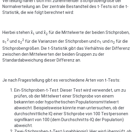
Verteilung nähert sich mit zunehmender Stichprobengröße der
Normalverteilung an. Der zentrale Bestandteil des t-Tests ist die t-
Statistik, die wie folgt berechnet wird:
Hierbei stehen x̄
und x̄
für die Mittelwerte der beiden Stichproben,
1
2
2
2
s
und s
für die Varianzen der Stichproben und n
und n
für die
1
2
1
2
Stichprobengrößen. Die t-Statistik gibt das Verhältnis der Differenz
zwischen den Mittelwerten der beiden Gruppen zu der
Standardabweichung dieser Differenz an.
Je nach Fragestellung gibt es verschiedene Arten von t-Tests:
Ein-Stichproben-t-Test: Dieser Test wird verwendet, um zu
prüfen, ob der Mittelwert einer Stichprobe von einem
bekannten oder hypothetischen Populationsmittelwert
abweicht. Beispielsweise könnte man untersuchen, ob der
durchschnittliche IQ einer Stichprobe von 100 Testpersonen
signifikant von 100 (dem Durchschnitts-IQ der Population)
abweicht.
Zwei-Stichproben-t-Test (unabhängig): Hier wird überprüft, ob