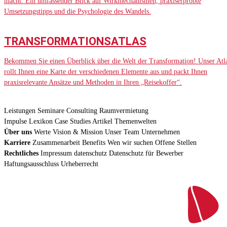
macht. Ein umfassender Blick auf Wirkmechanismen, praxiserprobte
Umsetzungstipps und die Psychologie des Wandels.
TRANSFORMATIONSATLAS
Bekommen Sie einen Überblick über die Welt der Transformation! Unser Atl
rollt Ihnen eine Karte der verschiedenen Elemente aus und packt Ihnen
praxisrelevante Ansätze und Methoden in Ihren „Reisekoffer“.
Leistungen
Seminare
Consulting
Raumvermietung
Impulse
Lexikon
Case Studies
Artikel
Themenwelten
Über uns
Werte
Vision & Mission
Unser Team
Unternehmen
Karriere
Zusammenarbeit
Benefits
Wen wir suchen
Offene Stellen
Rechtliches
Impressum
datenschutz
Datenschutz für Bewerber
Haftungsausschluss
Urheberrecht