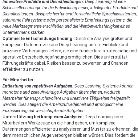
Innovative Produkte und Dienstleistungen:
Deep Learning ist eine
Schlüsseltechnologie für die Entwicklung neuer, intelligenter Produkte und
Dienstleistungen. Beispiele hierfür sind fortschrittliche Sprachassistenten,
autonome Fahrsysteme oder personalisierte Empfehlungssysteme, die
neue Marktsegmente erschließen und die Wettbewerbsfähigkeit eines
Unternehmens stärken.
Optimierte Entscheidungsfindung:
Durch die Analyse großer und
komplexer Datensätze kann Deep Learning tiefere Einblicke und
präzisere Vorhersagen liefern, die eine fundiertere strategische und
operative Entscheidungsfindung ermöglichen. Dies unterstützt
Führungskräfte dabei, Risiken besser zu bewerten und Chancen
effektiver zu nutzen.
Für Mitarbeiter:
Entlastung von repetitiven Aufgaben:
Deep-Learning-Systeme können
monotone und zeitaufwendige Aufgaben übernehmen, wodurch
Mitarbeiter für anspruchsvollere und kreativere Tätigkeiten freigestellt
werden. Dies steigert die Arbeitszufriedenheit und ermöglicht eine
Fokussierung auf wertschöpfende Aufgaben.
Unterstützung bei komplexen Analysen:
Deep Learning kann
Mitarbeitern Werkzeuge an die Hand geben, um komplexe
Datenmengen effizienter zu analysieren und Muster zu erkennen, di
dem menschlichen Auge verborgen bleiben würden. Dies fördert die