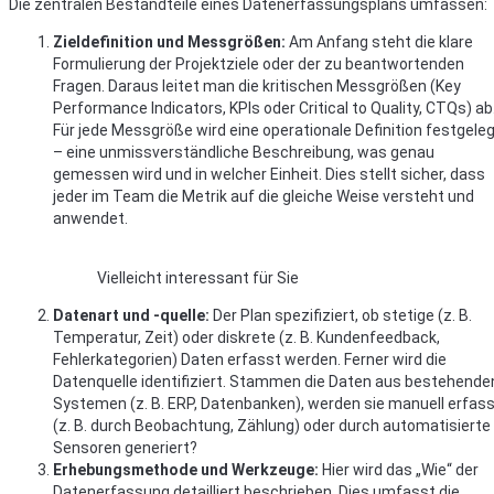
Die zentralen Bestandteile eines Datenerfassungsplans umfassen:
Zieldefinition und Messgrößen:
Am Anfang steht die klare
Formulierung der Projektziele oder der zu beantwortenden
Fragen. Daraus leitet man die kritischen Messgrößen (Key
Performance Indicators, KPIs oder Critical to Quality, CTQs) ab
Für jede Messgröße wird eine operationale Definition festgele
– eine unmissverständliche Beschreibung, was genau
gemessen wird und in welcher Einheit. Dies stellt sicher, dass
jeder im Team die Metrik auf die gleiche Weise versteht und
anwendet.
Vielleicht interessant für Sie
Datenart und -quelle:
Der Plan spezifiziert, ob stetige (z. B.
Temperatur, Zeit) oder diskrete (z. B. Kundenfeedback,
Fehlerkategorien) Daten erfasst werden. Ferner wird die
Datenquelle identifiziert. Stammen die Daten aus bestehende
Systemen (z. B. ERP, Datenbanken), werden sie manuell erfas
(z. B. durch Beobachtung, Zählung) oder durch automatisierte
Sensoren generiert?
Erhebungsmethode und Werkzeuge:
Hier wird das „Wie“ der
Datenerfassung detailliert beschrieben. Dies umfasst die