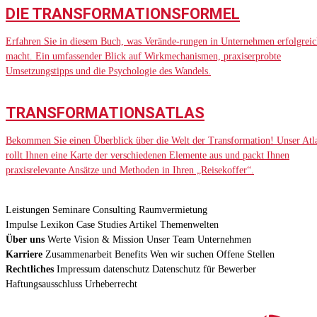
DIE TRANSFORMATIONSFORMEL
Erfahren Sie in diesem Buch, was Verände-rungen in Unternehmen erfolgreic
macht. Ein umfassender Blick auf Wirkmechanismen, praxiserprobte
Umsetzungstipps und die Psychologie des Wandels.
TRANSFORMATIONSATLAS
Bekommen Sie einen Überblick über die Welt der Transformation! Unser Atl
rollt Ihnen eine Karte der verschiedenen Elemente aus und packt Ihnen
praxisrelevante Ansätze und Methoden in Ihren „Reisekoffer“.
Leistungen
Seminare
Consulting
Raumvermietung
Impulse
Lexikon
Case Studies
Artikel
Themenwelten
Über uns
Werte
Vision & Mission
Unser Team
Unternehmen
Karriere
Zusammenarbeit
Benefits
Wen wir suchen
Offene Stellen
Rechtliches
Impressum
datenschutz
Datenschutz für Bewerber
Haftungsausschluss
Urheberrecht