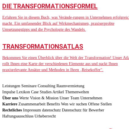
DIE TRANSFORMATIONSFORMEL
Erfahren Sie in diesem Buch, was Verände-rungen in Unternehmen erfolgreic
macht. Ein umfassender Blick auf Wirkmechanismen, praxiserprobte
Umsetzungstipps und die Psychologie des Wandels.
TRANSFORMATIONSATLAS
Bekommen Sie einen Überblick über die Welt der Transformation! Unser Atl
rollt Ihnen eine Karte der verschiedenen Elemente aus und packt Ihnen
praxisrelevante Ansätze und Methoden in Ihren „Reisekoffer“.
Leistungen
Seminare
Consulting
Raumvermietung
Impulse
Lexikon
Case Studies
Artikel
Themenwelten
Über uns
Werte
Vision & Mission
Unser Team
Unternehmen
Karriere
Zusammenarbeit
Benefits
Wen wir suchen
Offene Stellen
Rechtliches
Impressum
datenschutz
Datenschutz für Bewerber
Haftungsausschluss
Urheberrecht