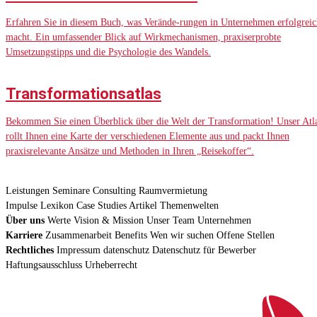
Erfahren Sie in diesem Buch, was Verände-rungen in Unternehmen erfolgreic
macht. Ein umfassender Blick auf Wirkmechanismen, praxiserprobte
Umsetzungstipps und die Psychologie des Wandels.
Transformationsatlas
Bekommen Sie einen Überblick über die Welt der Transformation! Unser Atl
rollt Ihnen eine Karte der verschiedenen Elemente aus und packt Ihnen
praxisrelevante Ansätze und Methoden in Ihren „Reisekoffer“.
Leistungen
Seminare
Consulting
Raumvermietung
Impulse
Lexikon
Case Studies
Artikel
Themenwelten
Über uns
Werte
Vision & Mission
Unser Team
Unternehmen
Karriere
Zusammenarbeit
Benefits
Wen wir suchen
Offene Stellen
Rechtliches
Impressum
datenschutz
Datenschutz für Bewerber
Haftungsausschluss
Urheberrecht