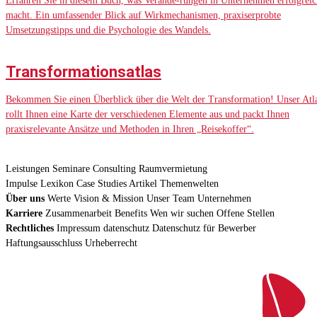
Erfahren Sie in diesem Buch, was Verände-rungen in Unternehmen erfolgreic
macht. Ein umfassender Blick auf Wirkmechanismen, praxiserprobte
Umsetzungstipps und die Psychologie des Wandels.
Transformationsatlas
Bekommen Sie einen Überblick über die Welt der Transformation! Unser Atl
rollt Ihnen eine Karte der verschiedenen Elemente aus und packt Ihnen
praxisrelevante Ansätze und Methoden in Ihren „Reisekoffer“.
Leistungen
Seminare
Consulting
Raumvermietung
Impulse
Lexikon
Case Studies
Artikel
Themenwelten
Über uns
Werte
Vision & Mission
Unser Team
Unternehmen
Karriere
Zusammenarbeit
Benefits
Wen wir suchen
Offene Stellen
Rechtliches
Impressum
datenschutz
Datenschutz für Bewerber
Haftungsausschluss
Urheberrecht