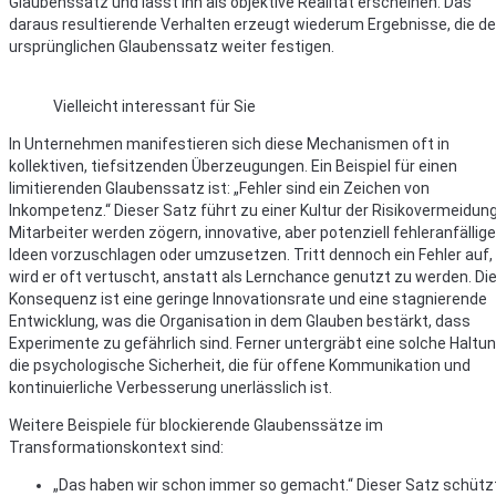
Glaubenssatz und lässt ihn als objektive Realität erscheinen. Das
daraus resultierende Verhalten erzeugt wiederum Ergebnisse, die d
ursprünglichen Glaubenssatz weiter festigen.
Vielleicht interessant für Sie
In Unternehmen manifestieren sich diese Mechanismen oft in
kollektiven, tiefsitzenden Überzeugungen. Ein Beispiel für einen
limitierenden Glaubenssatz ist: „Fehler sind ein Zeichen von
Inkompetenz.“ Dieser Satz führt zu einer Kultur der Risikovermeidung
Mitarbeiter werden zögern, innovative, aber potenziell fehleranfällige
Ideen vorzuschlagen oder umzusetzen. Tritt dennoch ein Fehler auf,
wird er oft vertuscht, anstatt als Lernchance genutzt zu werden. Di
Konsequenz ist eine geringe Innovationsrate und eine stagnierende
Entwicklung, was die Organisation in dem Glauben bestärkt, dass
Experimente zu gefährlich sind. Ferner untergräbt eine solche Haltu
die psychologische Sicherheit, die für offene Kommunikation und
kontinuierliche Verbesserung unerlässlich ist.
Weitere Beispiele für blockierende Glaubenssätze im
Transformationskontext sind:
„Das haben wir schon immer so gemacht.“ Dieser Satz schütz