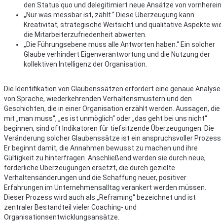
den Status quo und delegitimiert neue Ansätze von vornherein
„Nur was messbar ist, zählt.“ Diese Überzeugung kann
Kreativität, strategische Weitsicht und qualitative Aspekte wi
die Mitarbeiterzufriedenheit abwerten.
„Die Führungsebene muss alle Antworten haben.“ Ein solcher
Glaube verhindert Eigenverantwortung und die Nutzung der
kollektiven Intelligenz der Organisation.
Die Identifikation von Glaubenssätzen erfordert eine genaue Analyse
von Sprache, wiederkehrenden Verhaltensmustern und den
Geschichten, die in einer Organisation erzählt werden. Aussagen, die
mit „man muss“, „es ist unmöglich“ oder „das geht bei uns nicht“
beginnen, sind oft Indikatoren für tiefsitzende Überzeugungen. Die
Veränderung solcher Glaubenssätze ist ein anspruchsvoller Prozess
Er beginnt damit, die Annahmen bewusst zu machen und ihre
Gültigkeit zu hinterfragen. Anschließend werden sie durch neue,
förderliche Überzeugungen ersetzt, die durch gezielte
Verhaltensänderungen und die Schaffung neuer, positiver
Erfahrungen im Unternehmensalltag verankert werden müssen.
Dieser Prozess wird auch als „Reframing“ bezeichnet und ist
zentraler Bestandteil vieler Coaching- und
Organisationsentwicklungsansätze.