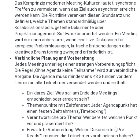
Das Kernprinzip moderner Meeting-Kulturen lautet, synchrone
Treffen zu vermeiden, wenn das Ziel auch asynchron erreicht
werden kann. Die Richtlinie verankert diesen Grundsatz und
definiert, welche Themen standardmäßig über
Kollaborationstools, geteilte Dokumente oder
Projektmanagement-Software bearbeitet werden. Ein Meetin
wird nur dann anberaumt, wenn eine Live-Diskussion für
komplexe Problemlösungen, kritische Entscheidungen oder
kreatives Brainstorming zwingend erforderlich ist.
Verbindliche Planung und Vorbereitung
Jedes Meeting unterliegt einer strengen Vorbereitungspflicht.
Die Regel „Ohne Agenda keine Teilnahme“ wird zur verbindlich
Vorgabe. Die Agenda muss mindestens 48 Stunden vor dem
Termin an alle Teilnehmer versendet werden und enthält:
Ein klares Ziel: Was soll am Ende des Meetings
entschieden oder erreicht sein?
Themenpunkte mit Zeitfenster: Jeder Agendapunkt hat
einen festen Zeitrahmen („Timeboxing“).
Verantwortliche pro Thema: Wer bereitet welchen Punk
vor und präsentiert ihn?
Erwartete Vorbereitung: Welche Dokumente („Pre-
Reads“) müssen die Teilnehmer vorab gelesen haben?