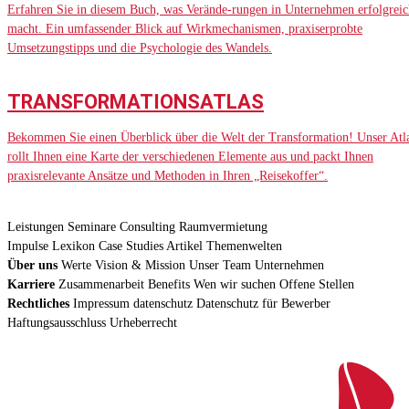
Erfahren Sie in diesem Buch, was Verände-rungen in Unternehmen erfolgreic
macht. Ein umfassender Blick auf Wirkmechanismen, praxiserprobte
Umsetzungstipps und die Psychologie des Wandels.
TRANSFORMATIONSATLAS
Bekommen Sie einen Überblick über die Welt der Transformation! Unser Atl
rollt Ihnen eine Karte der verschiedenen Elemente aus und packt Ihnen
praxisrelevante Ansätze und Methoden in Ihren „Reisekoffer“.
Leistungen
Seminare
Consulting
Raumvermietung
Impulse
Lexikon
Case Studies
Artikel
Themenwelten
Über uns
Werte
Vision & Mission
Unser Team
Unternehmen
Karriere
Zusammenarbeit
Benefits
Wen wir suchen
Offene Stellen
Rechtliches
Impressum
datenschutz
Datenschutz für Bewerber
Haftungsausschluss
Urheberrecht